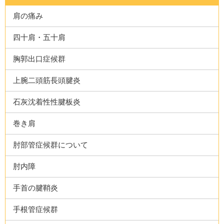
肩の痛み
四十肩・五十肩
胸郭出口症候群
上腕二頭筋長頭腱炎
石灰沈着性性腱板炎
巻き肩
肘部管症候群について
肘内障
手首の腱鞘炎
手根管症候群