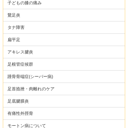
子どもの膝の痛み
鵞足炎
タナ障害
扁平足
アキレス腱炎
足根管症候群
踵骨骨端症(シーバー病)
足首捻挫・肉離れのケア
足底腱膜炎
有痛性外脛骨
モートン病について