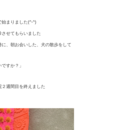
まりました(^-^)
診させてもらいました
時に、朝お会いした、犬の散歩をして
いですか？」
院２週間目を終えました