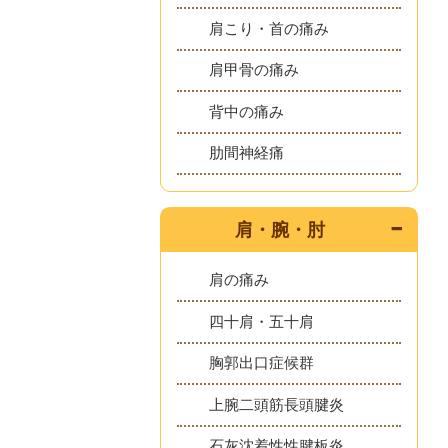
肩こり・首の痛み
肩甲骨の痛み
背中の痛み
肋間神経痛
肩・腕・肘
肩の痛み
四十肩・五十肩
胸郭出口症候群
上腕二頭筋長頭腱炎
石灰沈着性性腱板炎