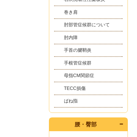
巻き肩
肘部管症候群について
肘内障
手首の腱鞘炎
手根管症候群
母指CM関節症
TECC損傷
ばね指
腰・臀部