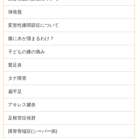
弾発股
変形性膝関節症について
膝に水が溜まるわけ？
子どもの膝の痛み
鵞足炎
タナ障害
扁平足
アキレス腱炎
足根管症候群
踵骨骨端症(シーバー病)