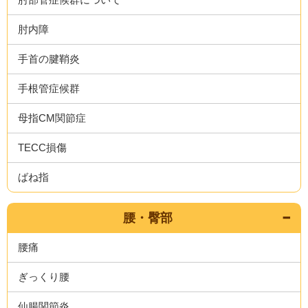
肘内障
手首の腱鞘炎
手根管症候群
母指CM関節症
TECC損傷
ばね指
腰・臀部
腰痛
ぎっくり腰
仙腸関節炎