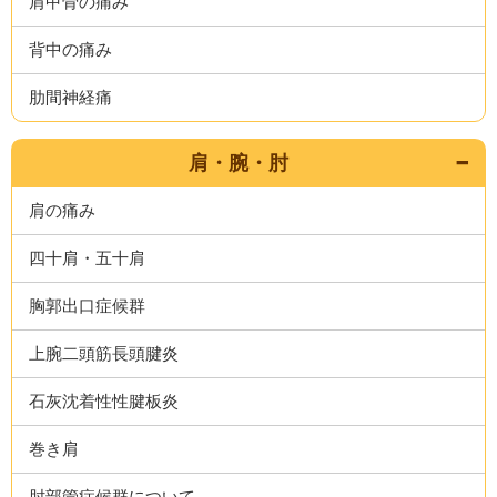
肩甲骨の痛み
背中の痛み
肋間神経痛
肩・腕・肘
肩の痛み
四十肩・五十肩
胸郭出口症候群
上腕二頭筋長頭腱炎
石灰沈着性性腱板炎
巻き肩
肘部管症候群について