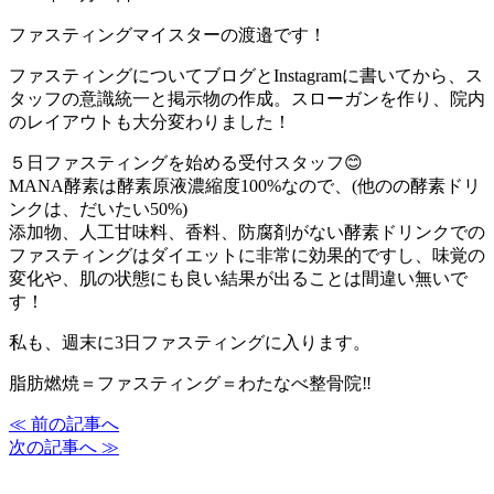
ファスティングマイスターの渡邉です！
ファスティングについてブログとInstagramに書いてから、ス
タッフの意識統一と掲示物の作成。スローガンを作り、院内
のレイアウトも大分変わりました！
５日ファスティングを始める受付スタッフ😊
MANA酵素は酵素原液濃縮度100%なので、(他のの酵素ドリ
ンクは、だいたい50%)
添加物、人工甘味料、香料、防腐剤がない酵素ドリンクでの
ファスティングはダイエットに非常に効果的ですし、味覚の
変化や、肌の状態にも良い結果が出ることは間違い無いで
す！
私も、週末に3日ファスティングに入ります。
脂肪燃焼＝ファスティング＝わたなべ整骨院‼️
≪ 前の記事へ
次の記事へ ≫