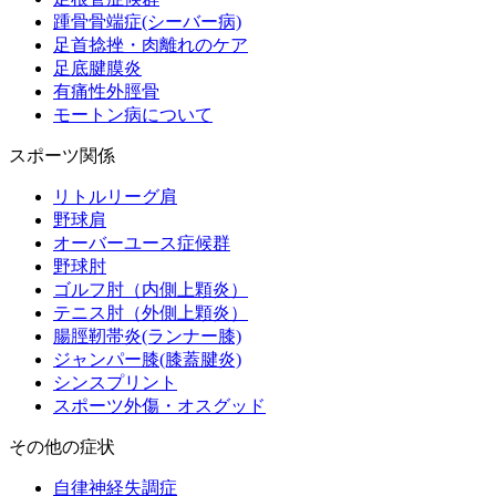
踵骨骨端症(シーバー病)
足首捻挫・肉離れのケア
足底腱膜炎
有痛性外脛骨
モートン病について
スポーツ関係
リトルリーグ肩
野球肩
オーバーユース症候群
野球肘
ゴルフ肘（内側上顆炎）
テニス肘（外側上顆炎）
腸脛靭帯炎(ランナー膝)
ジャンパー膝(膝蓋腱炎)
シンスプリント
スポーツ外傷・オスグッド
その他の症状
自律神経失調症