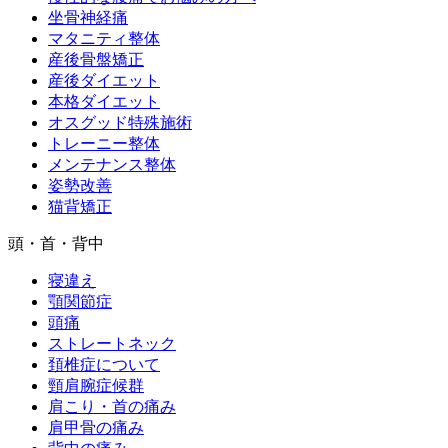
坐骨神経痛
マタニティ整体
産後骨盤矯正
産後ダイエット
本格ダイエット
オスグッド特殊施術
トレーニー整体
メンテナンス整体
姿勢改善
猫背矯正
頭・首・背中
寝違え
顎関節症
頭痛
ストレートネック
頚椎症について
頸肩腕症候群
肩こり・首の痛み
肩甲骨の痛み