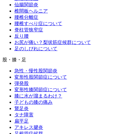
仙腸関節炎
椎間板ヘルニア
腰椎分離症
腰椎すべり症について
脊柱管狭窄症
反り腰
お尻が痛い？梨状筋症候群について
足のしびれについて
股・膝・足
急性・慢性股関節炎
変形性股関節症について
弾発股
変形性膝関節症について
膝に水が溜まるわけ？
子どもの膝の痛み
鵞足炎
タナ障害
扁平足
アキレス腱炎
足根管症候群