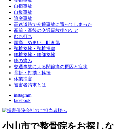
物損事故
自損事故
自爆事故
追突事故
高速道路で交通事故に遭ってしまった
産前・産後の交通事故後のケア
むち打ち
頭痛、めまい、吐き気
頸椎捻挫・頸椎損傷
腰椎捻挫・腰部捻挫
膝の痛み
交通事故による関節痛の原因と症状
骨折・打撲・捻挫
休業損害
被害者請求とは
instagram
facebook
小山市で整骨院をお探しな