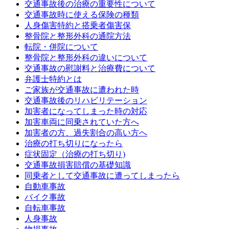
交通事故後の治療の重要性について
交通事故時に使える保険の種類
人身傷害特約と搭乗者傷害保
整骨院と整形外科の通院方法
転院・併院について
整骨院と整形外科の違いについて
交通事故の慰謝料と治療費について
弁護士特約とは
ご家族が交通事故に遭われた時
交通事故後のリハビリテーション
加害者になってしまった時の対応
加害車両に同乗されていた方へ
加害者の方、過失割合の高い方へ
治療の打ち切りになったら
症状固定（治療の打ち切り)
交通事故損害賠償の基礎知識
同乗者として交通事故に遭ってしまったら
自動車事故
バイク事故
自転車事故
人身事故