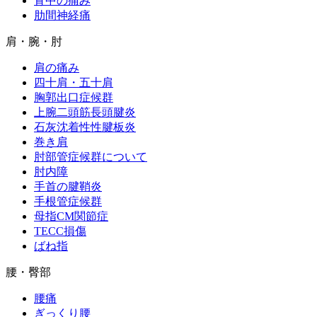
背中の痛み
肋間神経痛
肩・腕・肘
肩の痛み
四十肩・五十肩
胸郭出口症候群
上腕二頭筋長頭腱炎
石灰沈着性性腱板炎
巻き肩
肘部管症候群について
肘内障
手首の腱鞘炎
手根管症候群
母指CM関節症
TECC損傷
ばね指
腰・臀部
腰痛
ぎっくり腰